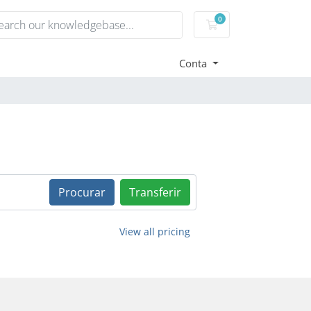
0
Carrinho de Compr
Conta
Procurar
Transferir
View all pricing