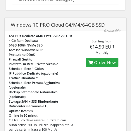
Windows 10 PRO Cloud C4/M4/64GB SSD
0 Available
4 vCPUs Dedicate AMD EPYC 7282 2.8 GHz
4 Gb Ram Dedicata
Starting from
64GB 100% NVMe SSD
€14,90 EUR
Accesso Windows RDP
Monthly
Protezione DDoS
Firewall Gestito
Order Now
Protetto su Rete Privata Virtuale
Scheda di Rete 1 Gbit/s
IP Pubblico Dedicato (opzionale)
Traffico illimitato *
Scheda di Rete Privata Aggiuntiva
(opzionale)
Backup Settimanale Automatico
(opzionale)
Storage SAN + SSD Rindondante
Datacenter Germania (EU)
Uptime h24/365
Online in 30 minuti
* il traffico deve essere utilizzzato con
buon senso. su un utilizzo inappropiato la
banda sarà limitata a 100 Mbit/s