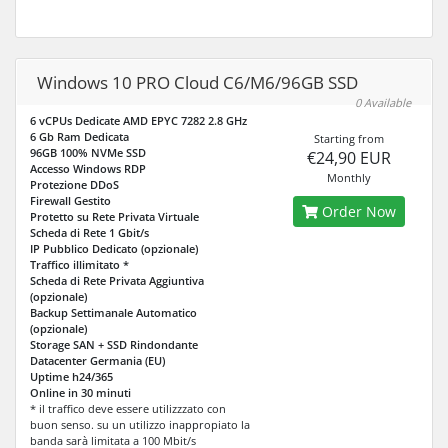
Windows 10 PRO Cloud C6/M6/96GB SSD
0 Available
6 vCPUs Dedicate AMD EPYC 7282 2.8 GHz
6 Gb Ram Dedicata
Starting from
96GB 100% NVMe SSD
€24,90 EUR
Accesso Windows RDP
Monthly
Protezione DDoS
Firewall Gestito
Order Now
Protetto su Rete Privata Virtuale
Scheda di Rete 1 Gbit/s
IP Pubblico Dedicato (opzionale)
Traffico illimitato *
Scheda di Rete Privata Aggiuntiva
(opzionale)
Backup Settimanale Automatico
(opzionale)
Storage SAN + SSD Rindondante
Datacenter Germania (EU)
Uptime h24/365
Online in 30 minuti
* il traffico deve essere utilizzzato con
buon senso. su un utilizzo inappropiato la
banda sarà limitata a 100 Mbit/s