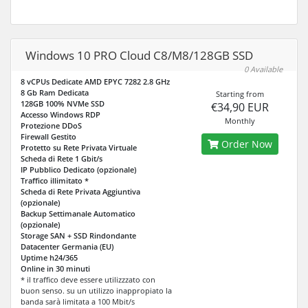
Windows 10 PRO Cloud C8/M8/128GB SSD
0 Available
8 vCPUs Dedicate AMD EPYC 7282 2.8 GHz
8 Gb Ram Dedicata
Starting from
128GB 100% NVMe SSD
€34,90 EUR
Accesso Windows RDP
Monthly
Protezione DDoS
Firewall Gestito
Order Now
Protetto su Rete Privata Virtuale
Scheda di Rete 1 Gbit/s
IP Pubblico Dedicato (opzionale)
Traffico illimitato *
Scheda di Rete Privata Aggiuntiva
(opzionale)
Backup Settimanale Automatico
(opzionale)
Storage SAN + SSD Rindondante
Datacenter Germania (EU)
Uptime h24/365
Online in 30 minuti
* il traffico deve essere utilizzzato con
buon senso. su un utilizzo inappropiato la
banda sarà limitata a 100 Mbit/s